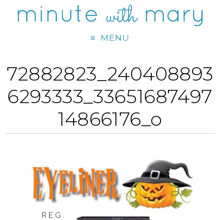
MENU
72882823_240408893
6293333_33651687497
14866176_o